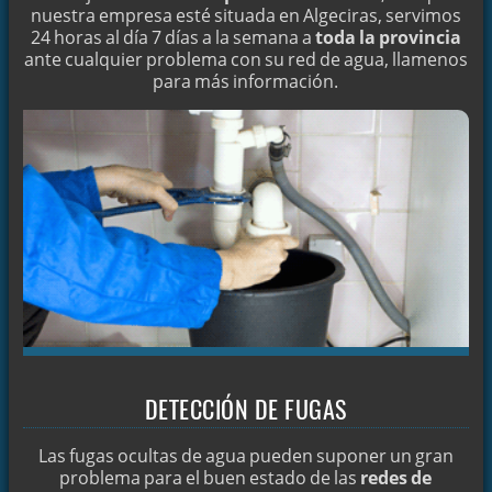
nuestra empresa esté situada en Algeciras, servimos
DESATRANQUES LAS 24 HORAS EN CÁDIZ
24 horas al día 7 días a la semana a
toda la provincia
ante cualquier problema con su red de agua, llamenos
DESATRANCOS EN CÁDIZ
para más información.
QUIÉNES SOMOS
NUESTROS SERVICIOS
PRESUPUESTO ON-LINE Y CONTACTO
DESATASCOS EN CÁDIZ
LIMPIEZA DE TUBERÍAS
LOCALIZACIÓN DE ARQUETAS EN CÁDIZ
LOCALIZACIÓN DE FUGAS DE AGUA
IMPERMEABILIZACIÓN DE BARCOS EN CÁDIZ
LIMPIEZA MECÁNICA E HIDRÁULICA
DETECCIÓN DE FUGAS
DESPÍDASE DE LAS HUMEDADES
Las fugas ocultas de agua pueden suponer un gran
LIMPIEZA DE ALCANTARILLAS
problema para el buen estado de las
redes de