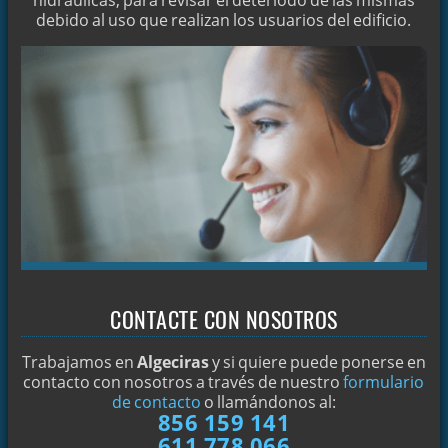
hidráulicas, para revisar el deteriodo de las mismas
debido al uso que realizan los usuarios del edificio.
DETECCIÓN DE FUGAS OCULTAS
LIMPIEZA DE ALCANTARILLAS EN ALGECIRAS
DETECTAR ARQUETAS
LIMPIEZA DE POZOS NEGROS
¿PROBLEMAS CON ARQUETAS OCULTAS?
LIMPIEZA Y DESINFECCIÓN DE ALJIBES
LOCALIZACIÓN DE FUGAS OCULTAS
CONSEJOS CASEROS PARA DESATASCAR FREGADEROS
CÓMO REALIZAR EL DESATRANCO DEL WC
CONTACTE CON NOSOTROS
CÓMO DESATASCAR CON SOSA CÁUSTICA
AGUA A PRESIÓN PARA REALIZAR DESATRANCOS
Trabajamos en
Algeciras
y si quiere puede ponerse en
contacto con nosotros a través de nuestro
formulario
DESATASCOS EN ALGECIRAS
de contacto
o llamándonos al:
856 159 141
DESATASCAMOS SUS TUBERÍAS EN ALGECIRAS
611 778 066