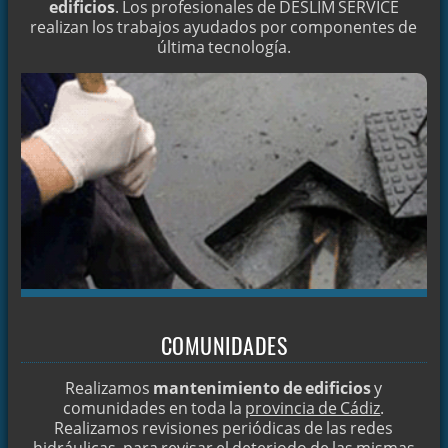
edificios
. Los profesionales de DESLIM SERVICE
AGUA A PRESIÓN
realizan los trabajos ayudados por componentes de
DESATASCAMOS SUS TUBERÍAS
última tecnología.
ROTURAS DE TUBERÍAS
DETECTAMOS FUGAS DE AGUA
INSPECCIÓN DE REDES CON CÁMARAS DE TV
ELIMINACIÓN DE RAÍCES SIN OBRA
EL LAVABO SIN ATASCOS
LOCALIZAMOS ARQUETAS EN CONIL
LIMPIEZA DE TUBERÍAS
DESATASCOS DE FREGADEROS Y LAVABOS
COMUNIDADES
LIMPIEZA DE BAJANTES
MANTENIMIENTO DE EDIFICIOS Y COMUNIDADES
Realizamos
mantenimiento de edificios
y
MANTENIMIENTO DE COMUNIDADES
comunidades en toda la
provincia de Cádiz
.
Realizamos revisiones periódicas de las redes
BOMBEOS DE AGUA