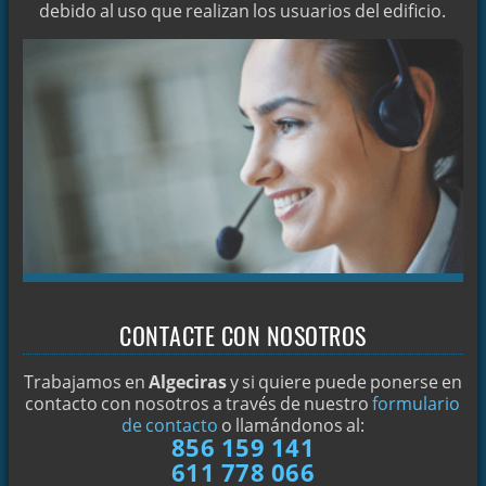
debido al uso que realizan los usuarios del edificio.
DETECCIÓN DE FUGAS OCULTAS
LIMPIEZA DE ALCANTARILLAS EN ALGECIRAS
DETECTAR ARQUETAS
LIMPIEZA DE POZOS NEGROS
¿PROBLEMAS CON ARQUETAS OCULTAS?
LIMPIEZA Y DESINFECCIÓN DE ALJIBES
LOCALIZACIÓN DE FUGAS OCULTAS
CONSEJOS CASEROS PARA DESATASCAR FREGADEROS
CÓMO REALIZAR EL DESATRANCO DEL WC
CONTACTE CON NOSOTROS
CÓMO DESATASCAR CON SOSA CÁUSTICA
AGUA A PRESIÓN PARA REALIZAR DESATRANCOS
Trabajamos en
Algeciras
y si quiere puede ponerse en
contacto con nosotros a través de nuestro
formulario
DESATASCOS EN ALGECIRAS
de contacto
o llamándonos al:
856 159 141
DESATASCAMOS SUS TUBERÍAS EN ALGECIRAS
611 778 066
¿MAL OLOR EN LAS TUBERÍAS DE SU VIVIENDA?