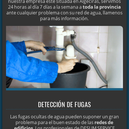
nuestra empresa esté situada en Algeciras, servimos
DESATRANQUES LAS 24 HORAS EN CÁDIZ
24 horas al día 7 días a la semana a
toda la provincia
ante cualquier problema con su red de agua, llamenos
DESATRANCOS EN CÁDIZ
para más información.
QUIÉNES SOMOS
NUESTROS SERVICIOS
PRESUPUESTO ON-LINE Y CONTACTO
DESATASCOS EN CÁDIZ
LIMPIEZA DE TUBERÍAS
LOCALIZACIÓN DE ARQUETAS EN CÁDIZ
LOCALIZACIÓN DE FUGAS DE AGUA
IMPERMEABILIZACIÓN DE BARCOS EN CÁDIZ
LIMPIEZA MECÁNICA E HIDRÁULICA
DETECCIÓN DE FUGAS
DESPÍDASE DE LAS HUMEDADES
Las fugas ocultas de agua pueden suponer un gran
LIMPIEZA DE ALCANTARILLAS
problema para el buen estado de las
redes de
edificios
. Los profesionales de DESLIM SERVICE