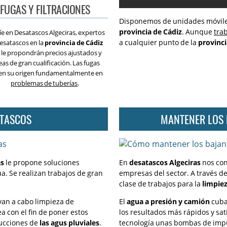
Siempre puntuales en Algeci
FUGAS Y FILTRACIONES
Disponemos de unidades móvile
Contacte con nosotros desde
provincia de Cádiz
. Aunque
tra
íe en Desatascos Algeciras, expertos
Nuestros servicios en Algecir
a cualquier punto de la
provinci
esatascos en la
provincia de Cádiz
 le propondrán precios ajustados y
¿En que consiste la fontaner
eas de gran cualificación. Las fugas
en su origen fundamentalmente en
Los mejores fontaneros de A
problemas de tuberías
.
Fontanería para desatascos 
Donde nace la fontanería
ATASCOS
MANTENER LOS 
Tuberías antiguas
Prestamos atención a la salu
Siempre tendemos a mejorar 
as
le propone soluciones
En
desatascos Algeciras
nos con
a. Se realizan trabajos de gran
empresas del sector. A través d
Los atascos con residuos sól
clase de trabajos para la
limpiez
Problemas de fontanería en 
evan a cabo limpieza de
El
agua a presión y camión
cuba
Desatascamos todas las tube
a con el fin de poner estos
los resultados más rápidos y sati
rucciones de
las agus pluviales
.
tecnología unas bombas de impu