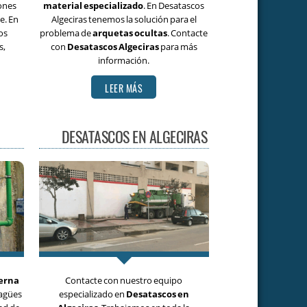
iones
material especializado
. En Desatascos
e. En
Algeciras tenemos la solución para el
os
problema de
arquetas ocultas
. Contacte
s,
con
Desatascos Algeciras
para más
información.
LEER MÁS
DESATASCOS EN ALGECIRAS
erna
Contacte con nuestro equipo
sagües
especializado en
Desatascos en