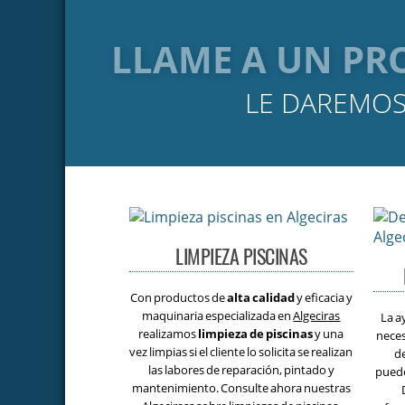
LLAME A UN PRO
LE DAREMOS
LIMPIEZA PISCINAS
Con productos de
alta calidad
y eficacia y
maquinaria especializada en
Algeciras
La a
realizamos
limpieza de piscinas
y una
nece
vez limpias si el cliente lo solicita se realizan
d
las labores de reparación, pintado y
puede
mantenimiento. Consulte ahora nuestras