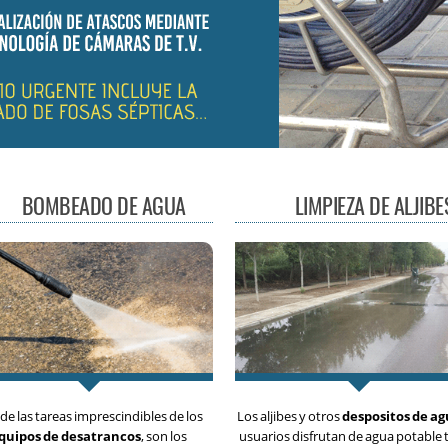
BOMBEADO DE AGUA
LIMPIEZA DE ALJIBE
de las tareas imprescindibles de los
Los aljibes y otros
despositos de a
quipos de desatrancos
, son los
usuarios disfrutan de agua potable