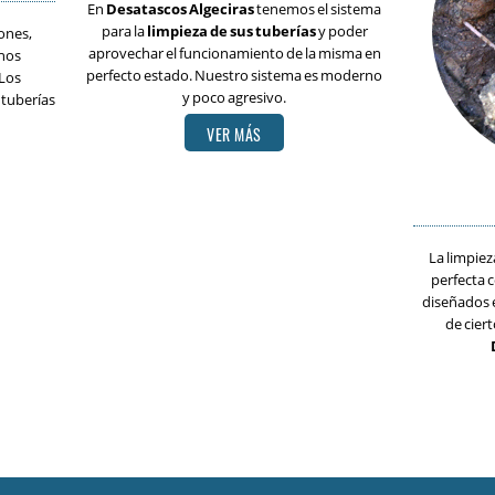
En
Desatascos Algeciras
tenemos el sistema
para la
limpieza de sus tuberías
y poder
ones,
aprovechar el funcionamiento de la misma en
hos
perfecto estado. Nuestro sistema es moderno
 Los
y poco agresivo.
 tuberías
VER MÁS
La limpiez
perfecta 
diseñados 
de cier