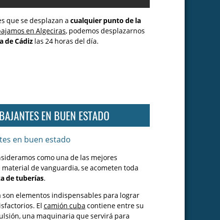
ras
s que se desplazan a
cualquier punto de la
 Algeciras
bajamos en Algeciras
, podemos desplazarnos
as incluyen:
a de Cádiz
las 24 horas del día.
ía de Algeciras?
lgeciras para desatascos
y reparaciones en Algeciras
BAJANTES EN BUEN ESTADO
d con nuestras tuberías.
las cañerías en Algeciras
sideramos como una de las mejores
e material de vanguardia, se acometen toda
idos.
a de tuberías
.
Algeciras
 son elementos indispensables para lograr
rias en Algeciras
sfactorios. El
camión cuba
contiene entre su
lsión, una maquinaria que servirá para