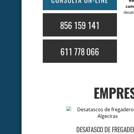
CONSULTA ON-LINE
es
cam
desat
856 159 141
611 778 066
EMPRES
DESATASCO DE FREGADE