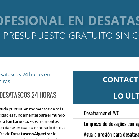
FESIONAL EN DESATAS
 PRESUPUESTO GRATUITO SIN
CONTACT
DESATASCOS 24 HORAS
LO ÚL
yuda puntual en momentos de más
Desatrancar el WC
sidad es fundamental para el mundo
e
la fontanería
, Esos momentos
Limpieza de desagües con ag
n darse en cualquier horario del día.
Agua a presión para desatas
Desde
Desatascos Algeciras
le