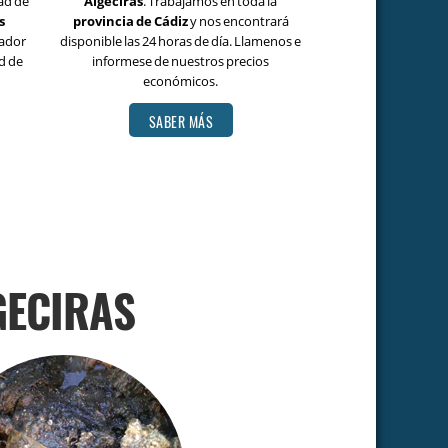
dad de
Algeciras
. Trabajamos en toda la
s
provincia de Cádiz
y nos encontrará
ador
disponible las 24 horas de día. Llamenos e
d de
informese de nuestros precios
económicos.
SABER MÁS
GECIRAS