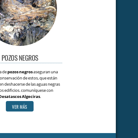
POZOS NEGROS
a de
pozos negros
aseguran una
conservación de estos, que están
en deshacerse de las aguas negras
tos edificios. comuníquese con
Desatascos Algeciras
.
VER MÁS