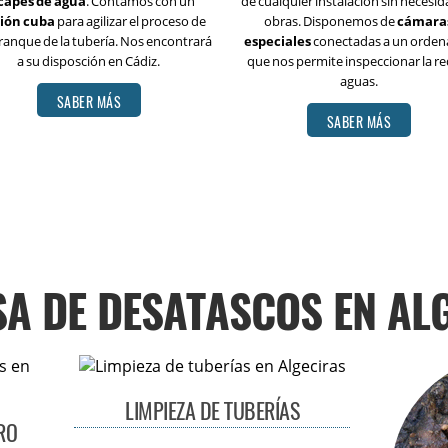
capes de agua
. Contamos con un
de cualquier instalación sin necesi
ión cuba
para agilizar el proceso de
obras. Disponemos de
cámara
ranque de la tubería. Nos encontrará
especiales
conectadas a un orden
a su disposción en Cádiz.
que nos permite inspeccionar la re
aguas.
SABER MÁS
SABER MÁS
A DE DESATASCOS EN AL
LIMPIEZA DE TUBERÍAS
RO