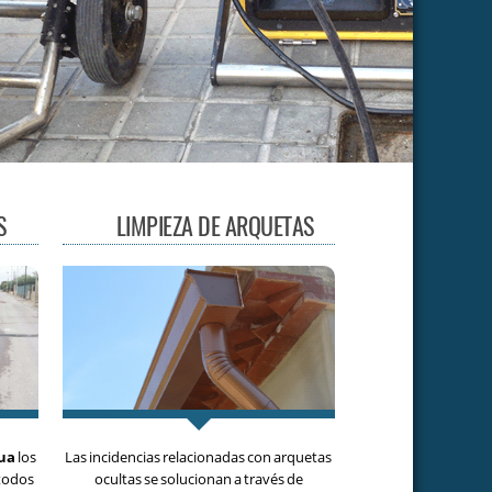
S
LIMPIEZA DE ARQUETAS
gua
los
Las incidencias relacionadas con arquetas
 todos
ocultas se solucionan a través de