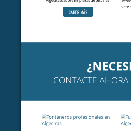
Algecirass sobre limpiezas de piscinas.
ofrec
siete 
SABER MÁS
¿NECES
CONTACTE AHORA 