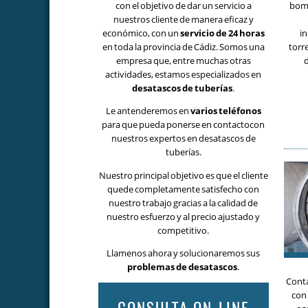
con el objetivo de dar un servicio a
bomb
nuestros cliente de manera eficaz y
económico, con un
servicio de 24 horas
in
en toda la provincia de Cádiz. Somos una
torr
empresa que, entre muchas otras
d
actividades, estamos especializados en
desatascos de tuberías
.
Le antenderemos en
varios teléfonos
para que pueda ponerse en contactocon
nuestros expertos en desatascos de
tuberías.
Nuestro principal objetivo es que el cliente
quede completamente satisfecho con
nuestro trabajo gracias a la calidad de
nuestro esfuerzo y al precio ajustado y
competitivo.
Llamenos ahora y solucionaremos sus
problemas de desatascos
.
Cont
con