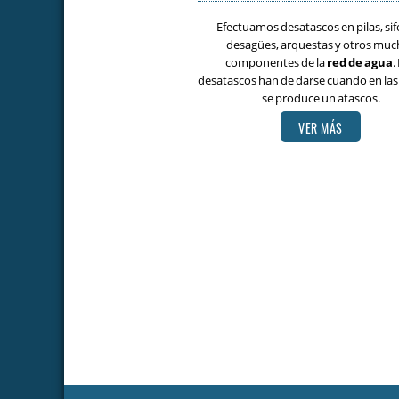
Efectuamos desatascos en pilas, sif
desagües, arquestas y otros muc
componentes de la
red de agua
.
desatascos han de darse cuando en las
se produce un atascos.
VER MÁS