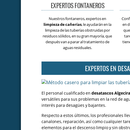
EXPERTOS FONTANEROS
Nuestros fontaneros, expertos en
Conf
limpieza de cañerías
, le ayudarán en la
en d
limpieza de las tuberías obstruidas por
que
residuos sólidos, en su gran mayoría, que
tar
después van a parar al tratamiento de
tien
aguas residuales.
EXPERTOS EN DES
El personal cualificado en
desatascos Algecir
versátiles para sus problemas en la red de agu
interés para desagües y bajantes.
Respecto a estos últimos, los profesionales ll
canalones, reparación, así como cualquier tare
elementos para el descenso limpio y sin obst