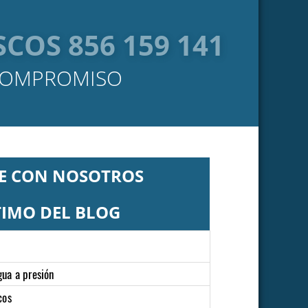
COS 856 159 141
 COMPROMISO
E CON NOSOTROS
TIMO DEL BLOG
ua a presión
cos