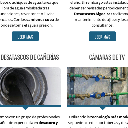
eos o achiques de agua, tarea que
el año. Sin embargo estas instalac
libra de agua embalsada tras
deben ser revisadas periodicament
undaciones, reventones o lluvias
Desatascos Algeciras
realizam
enciales. Con los
camiones cuba
de
mantenimiento de aljibes y fosa
onde se toma el agua a presión.
consultanos.
LEER MÁS
LEER MÁS
DESATASCOS DE CAÑERÍAS
CÁMARAS DE TV
amos con un grupo de profesionales
Utilizando la
tecnología más mod
 años de experiencia en
desatoro y
se puede acceder por tuberías y de